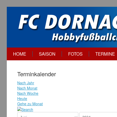
HOME
SAISON
FOTOS
TERMINE
Terminkalender
Nach Jahr
Nach Monat
Nach Woche
Heute
Gehe zu Monat