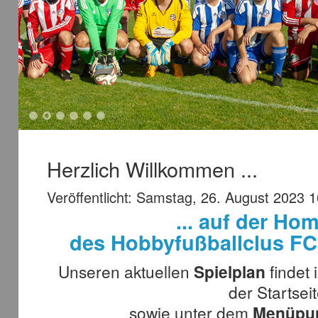
1
2
3
4
5
6
Herzlich Willkommen ...
Veröffentlicht: Samstag, 26. August 2023 
... auf der H
des Hobbyfußballclus F
Unseren aktuellen
Spielplan
findet 
der Startsei
sowie unter dem
Menüpun